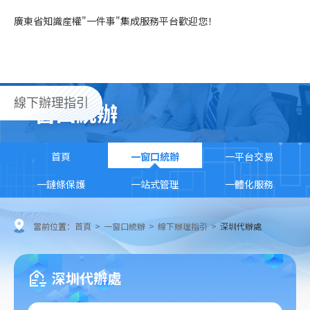
廣東省知識産權"一件事"集成服務平台歡迎您！
線下辦理指引
一窗口統辦
首頁
一窗口統辦
一平台交易
一鏈條保護
一站式管理
一體化服務
當前位置：
首頁
>
一窗口統辦
>
線下辦理指引
>
深圳代辦處
深圳代辦處