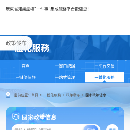
廣東省知識産權"一件事"集成服務平台歡迎您！
政策發布
一體化服務
首頁
一窗口統辦
一平台交易
一鏈條保護
一站式管理
一體化服務
當前位置：
首頁
>
一體化服務
>
政策發布
>
國家政策信息
國家政策信息
查詢
重置