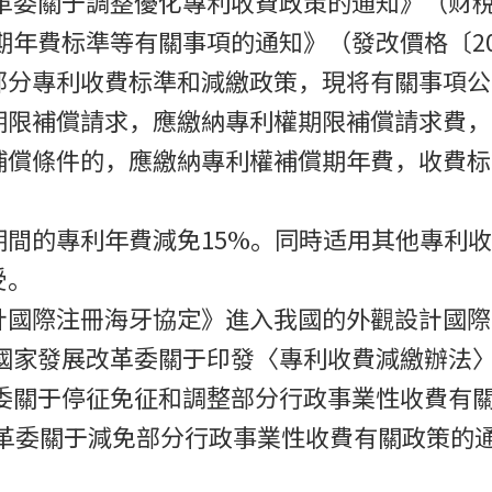
革委關于調整優化專利收費政策的通知》（财稅〔
期年費标準等有關事項的通知》（發改價格〔202
部分專利收費标準和減繳政策，現将有關事項公
限補償請求，應繳納專利權期限補償請求費，收
償條件的，應繳納專利權補償期年費，收費标準
期間的專利年費減免15%。同時适用其他專利
受。
計國際注冊海牙協定》進入我國的外觀設計國際
國家發展改革委關于印發〈專利收費減繳辦法〉的
委關于停征免征和調整部分行政事業性收費有關
改革委關于減免部分行政事業性收費有關政策的通知