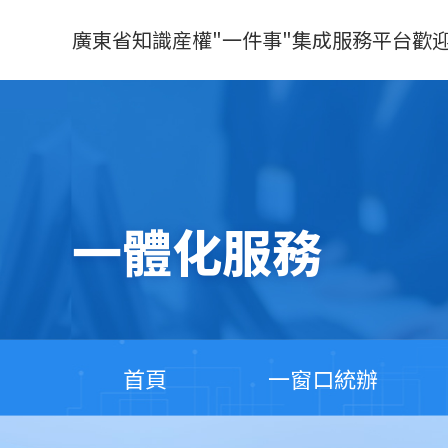
廣東省知識産權"一件事"集成服務平台歡
一體化服務
首頁
一窗口統辦