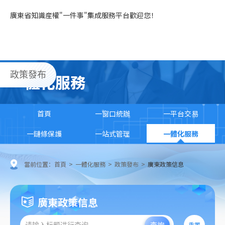
廣東省知識産權"一件事"集成服務平台歡迎您！
政策發布
一體化服務
首頁
一窗口統辦
一平台交易
一鏈條保護
一站式管理
一體化服務
當前位置：
首頁
>
一體化服務
>
政策發布
>
廣東政策信息
廣東政策信息
查詢
重置