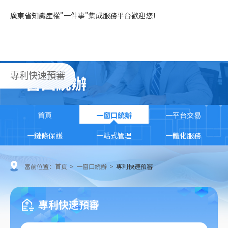
廣東省知識産權"一件事"集成服務平台歡迎您！
專利快速預審
一窗口統辦
首頁
一窗口統辦
一平台交易
一鏈條保護
一站式管理
一體化服務
當前位置：
首頁
>
一窗口統辦
>
專利快速預審
專利快速預審