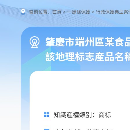
當前位置：
首頁
>
一鏈條保護
>
行政保護典型案
肇慶市端州區某食
該地理标志産品名
知識産權類别
：
商标