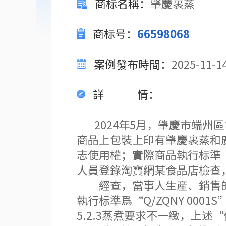
商标名稱
：
肇慶裹蒸
商标号
：
66598068
案例發布時間
：
2025-11-1
詳情
：
2024年5月，肇慶市端州
商品上包裝上印有肇慶裹蒸和
志使用權；實際商品執行标準“Q/Z
人員登錄淘寶網某食品店檢查，
經查，當事人生産、銷售的
執行标準爲“Q/ZQNY 0001
5.2.3蒸煮要求不一緻，上