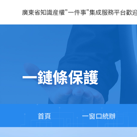
廣東省知識産權"一件事"集成服務平台歡
一鏈條保護
首頁
一窗口統辦