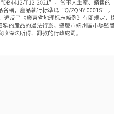
B4412/T12-2021”，當事人生産、銷
稱，産品執行标準爲“Q/ZQNY 0001S
1”的行爲，違反了《廣東省地理标志條例》有關規
名稱的産品的違法行爲。肇慶市端州區市場監
沒收違法所得、罰款的行政處罰。