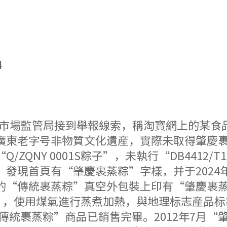
4
區市場監管局接到舉報線索，稱淘寶網上的某食
廣東老字号非物質文化遺産，實際未取得肇慶
QNY 0001S粽子”，未執行“DB4412/T1
發現首頁有“肇慶裹蒸粽”字樣，并于2024
“傳統裹蒸粽”真空外包裝上印有“肇慶裹蒸
S”，使用煤氣進行蒸煮加熱，與地理标志産品标準“D
述“傳統裹蒸粽”商品已銷售完畢。2012年7月