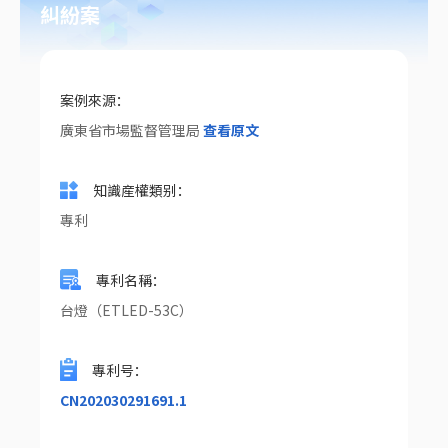
糾紛案
案例來源
：
廣東省市場監督管理局
查看原文
知識産權類别
：
專利
專利名稱
：
台燈（ETLED-53C）
專利号
：
CN202030291691.1