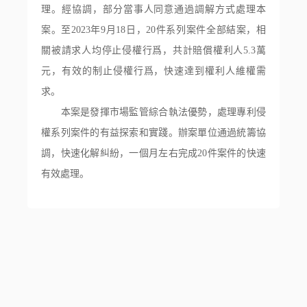
理。經協調，部分當事人同意通過調解方式處理本
案。至2023年9月18日，20件系列案件全部結案，相
關被請求人均停止侵權行爲，共計賠償權利人5.3萬
元，有效的制止侵權行爲，快速達到權利人維權需
求。
本案是發揮市場監管綜合執法優勢，處理專利侵
權系列案件的有益探索和實踐。辦案單位通過統籌協
調，快速化解糾紛，一個月左右完成20件案件的快速
有效處理。