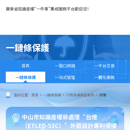
廣東省知識産權"一件事"集成服務平台歡迎您！
一鏈條保護
首頁
一窗口統辦
一平台交易
一鏈條保護
一站式管理
一體化服務
當前位置：
首頁
>
一鏈條保護
>
行政保護典型案例
>
詳情
中山市知識産權局處理“台燈
（ETLED-53C）”外觀設計專利侵權