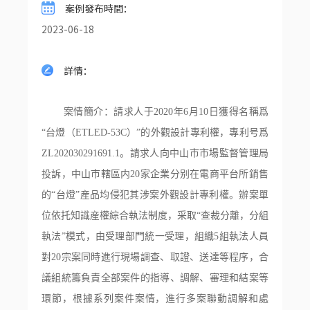
案例發布時間
：
2023-06-18
詳情
：
案情簡介：請求人于2020年6月10日獲得名稱爲
“台燈（ETLED-53C）”的外觀設計專利權，專利号爲
ZL202030291691.1。請求人向中山市市場監督管理局
投訴，中山市轄區内20家企業分别在電商平台所銷售
的“台燈”産品均侵犯其涉案外觀設計專利權。辦案單
位依托知識産權綜合執法制度，采取“查裁分離，分組
執法”模式，由受理部門統一受理，組織5組執法人員
對20宗案同時進行現場調查、取證、送達等程序，合
議組統籌負責全部案件的指導、調解、審理和結案等
環節，根據系列案件案情，進行多案聯動調解和處