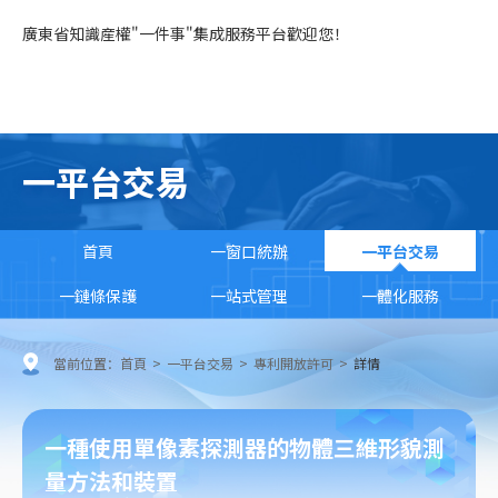
廣東省知識産權"一件事"集成服務平台歡迎您！
一平台交易
首頁
一窗口統辦
一平台交易
一鏈條保護
一站式管理
一體化服務
當前位置：
首頁
>
一平台交易
>
專利開放許可
>
詳情
一種使用單像素探測器的物體三維形貌測
量方法和裝置