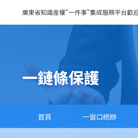
廣東省知識産權"一件事"集成服務平台歡
一鏈條保護
首頁
一窗口統辦