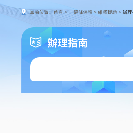
當前位置：
首頁
>
一鏈條保護
>
維權援助
>
辦理
辦理指南