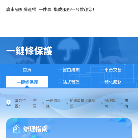
廣東省知識産權"一件事"集成服務平台歡迎您！
一鏈條保護
首頁
一窗口統辦
一平台交易
一鏈條保護
一站式管理
一體化服務
當前位
首
一鏈條保
知識産權民事訴
辦理指
詳
>
>
>
>
置：
頁
護
訟
南
情
辦理指南