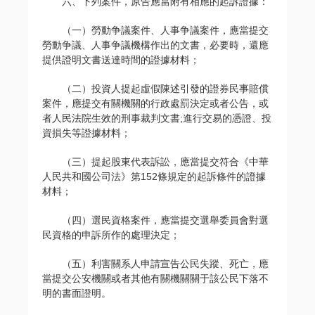
六、下列案件，原告應當附有相應的起訴證據：
（一）勞動争議案件、人事争議案件，應當提交
勞動争議、人事争議機構作出的文書，必要時，還應
提供證明文書送達時間的證據材料；
（二）投資人提起虛假陳述引發的證券民事賠償
案件，應提交有關機關的行政處罰決定或者公告，或
者人民法院生效的刑事裁判文書;進行交易的憑證、投
資損失等證據材料；
（三）提起股東代表訴訟，應當提交符合《中華
人民共和國公司法》第152條規定的起訴條件的證據
材料；
（四）選民資格案件，應當提交選舉委員會對選
民資格的申訴所作的處理決定；
（五）利害關系人申請宣告公民失蹤、死亡，應
當提交公安機關或者其他有關機關關于該公民下落不
明的書面證明。