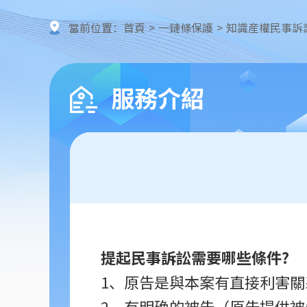
當前位置：
首頁
>
一鏈條保護
>
知識産權民事訴
服務介紹
提起民事訴訟需要哪些條件?
1、原告是與本案有直接利害
2、有明确的被告（原告提供被