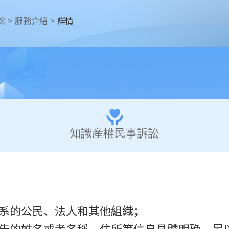
訟
>
服務介紹
>
詳情
知識産權民事訴訟
關系的公民、法人和其他組織；
告的姓名或者名稱、住所等信息具體明确，足